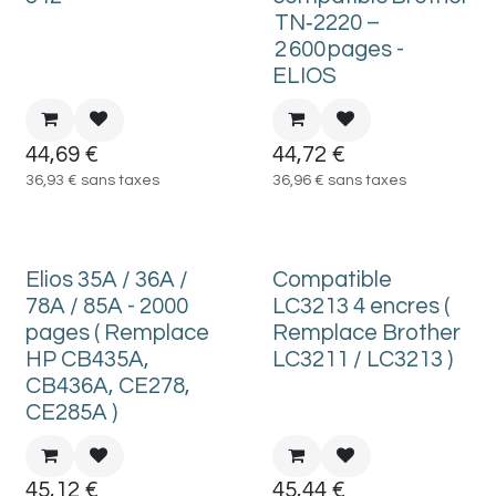
TN‑2220 –
2 600 pages -
ELIOS
44,69
€
44,72
€
36,93
€
sans taxes
36,96
€
sans taxes
Elios 35A / 36A /
Compatible
78A / 85A - 2000
LC3213 4 encres (
pages ( Remplace
Remplace Brother
HP CB435A,
LC3211 / LC3213 )
CB436A, CE278,
CE285A )
45,12
€
45,44
€