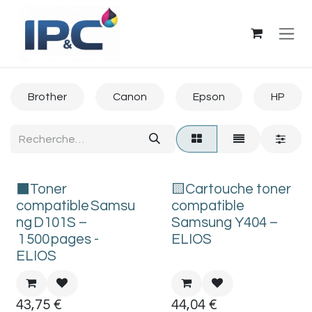
Se rendre au contenu
Brother
Canon
Epson
HP
⬛Toner
🟨Cartouche toner
compatible Samsu
compatible
ng D101S –
Samsung Y404 –
1 500 pages -
ELIOS
ELIOS
43,75
€
44,04
€