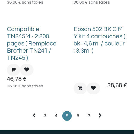
38,66
€
sans taxes
38,66
€
sans taxes
Compatible
Epson 502 BK C M
TN245M - 2.200
Y kit 4 cartouches (
pages ( Remplace
bk : 4,6 ml / couleur
Brother TN241 /
: 3,3ml )
TN245 )
46,78
€
38,68
€
38,66
€
sans taxes
3
4
5
6
7