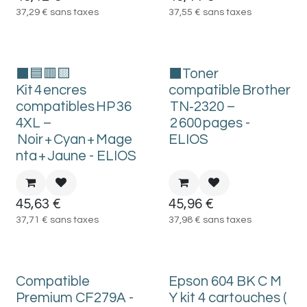
37,29
€
sans taxes
37,55
€
sans taxes
⬛🟦🟥🟨
⬛Toner
Kit 4 encres
compatible Brother
compatibles HP 36
TN‑2320 –
4XL –
2 600 pages -
Noir + Cyan + Mage
ELIOS
nta + Jaune - ELIOS
45,63
€
45,96
€
37,71
€
sans taxes
37,98
€
sans taxes
Compatible
Epson 604 BK C M
Premium CF279A -
Y kit 4 cartouches (