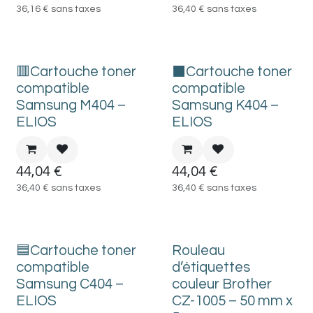
36,16
€
sans taxes
36,40
€
sans taxes
🟥Cartouche toner
⬛Cartouche toner
compatible
compatible
Samsung M404 –
Samsung K404 –
ELIOS
ELIOS
44,04
€
44,04
€
36,40
€
sans taxes
36,40
€
sans taxes
🟦Cartouche toner
Rouleau
compatible
d’étiquettes
Samsung C404 –
couleur Brother
ELIOS
CZ-1005 – 50 mm x