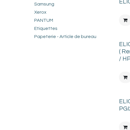
ELI
Samsung
Xerox
PANTUM
Etiquettes
Papeterie - Article de bureau
ELI
( R
/ H
ELI
PGI