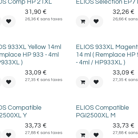
OS Comp HP 21XL
ELIOS Selection EP7
31,90
€
32,26
€
26,36
€
sans taxes
26,66
€
sans
OS 933XL Yellow 14ml
ELIOS 933XL Magen
emplace HP 933 - 4ml
14 ml ( Remplace HP
P933XL )
- 4ml / HP933XL )
33,09
€
33,09
€
27,35
€
sans taxes
27,35
€
sans
OS Compatible
ELIOS Compatible
2500XL Y
PGI2500XL M
33,73
€
33,73
€
27,88
€
sans taxes
27,88
€
sans