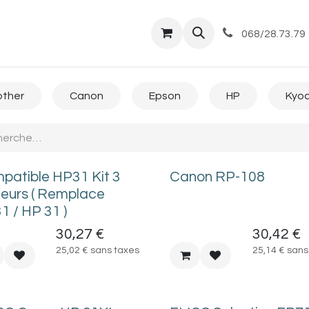
tique
Magasin
Commandes et livraisons
Co
068/28.73.79
other
Canon
Epson
HP
Kyo
patible HP31 Kit 3
Canon RP-108
leurs ( Remplace
1 / HP 31 )
30,27
€
30,42
€
25,02
€
sans taxes
25,14
€
sans