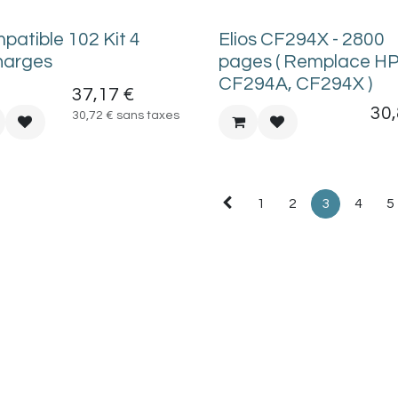
patible 102 Kit 4
Elios CF294X - 2800
harges
pages ( Remplace H
CF294A, CF294X )
37,17
€
30
30,72
€
sans taxes
1
2
3
4
5