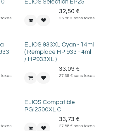
10
ELIOS Selection EP25
32,50
€
 taxes
26,86
€
sans taxes
ta
ELIOS 933XL Cyan - 14ml
 933
( Remplace HP 933 - 4ml
/ HP933XL )
33,09
€
 taxes
27,35
€
sans taxes
ELIOS Compatible
PGI2500XL C
33,73
€
 taxes
27,88
€
sans taxes