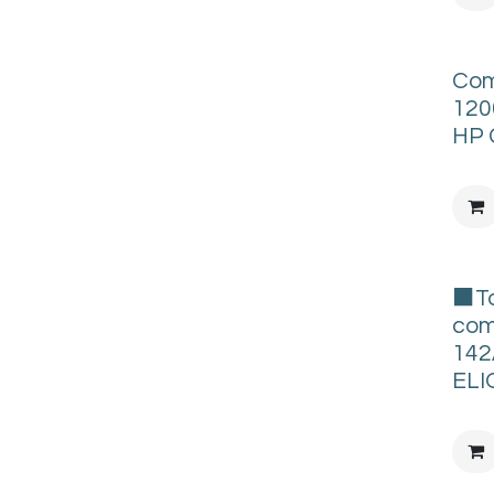
Com
120
HP 
⬛To
com
142
ELI