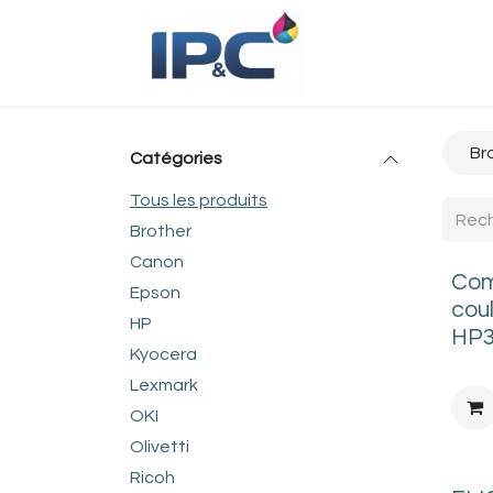
Se rendre au contenu
Accueil
Bou
Br
Catégories
Tous les produits
Brother
Canon
Com
Epson
cou
HP
HP3
Kyocera
Lexmark
OKI
Olivetti
Ricoh