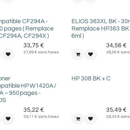
patible CF294A -
ELIOS 363XL BK - 30m
0 pages ( Remplace
Remplace HP363 BK 
CF294A, CF294X )
6ml )
33,75
€
34,56
€
27,89
€
sans taxes
28,56
€
sans
ner
HP 308 BK + C
patible HP W1420A /
A – 950 pages -
OS
35,22
€
35,49
€
29,11
€
sans taxes
29,33
€
sans