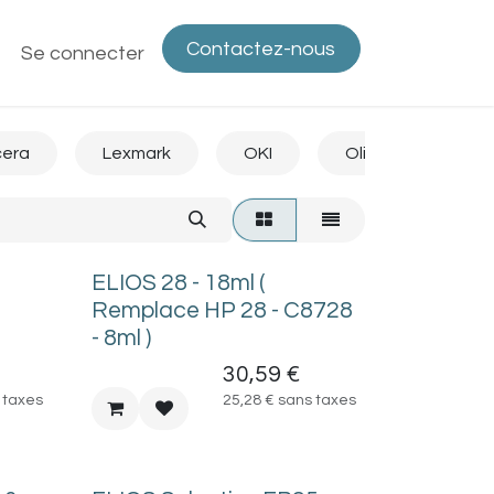
Contactez-nous
ntactez-nous
Se connecter
Politique de confidentialité
Bout
cera
Lexmark
OKI
Olivetti
R
ELIOS 28 - 18ml (
Remplace HP 28 - C8728
- 8ml )
30,59
€
 taxes
25,28
€
sans taxes