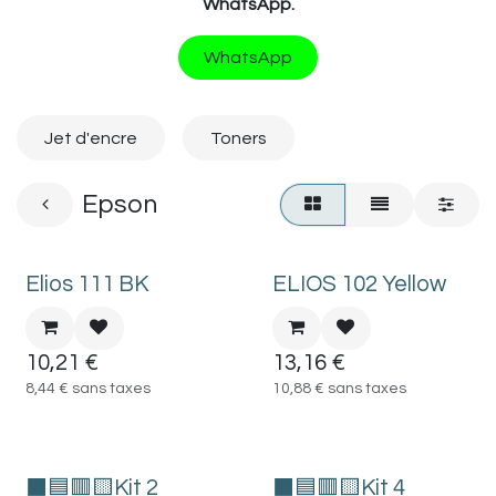
WhatsApp.
WhatsApp
Jet d'encre
Toners
Epson
Elios 111 BK
ELIOS 102 Yellow
10,21
€
13,16
€
8,44
€
sans taxes
10,88
€
sans taxes
⬛🟦🟥🟨Kit 2
⬛🟦🟥🟨Kit 4