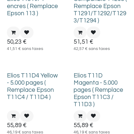
encres ( Remplace
Remplace Epson
Epson 113 )
T1291/T1292/T129
3/T1294 )
50,23
€
51,51
€
41,51
€
sans taxes
42,57
€
sans taxes
Elios T11D4 Yellow
Elios T11D
- 5.000 pages (
Magenta - 5.000
Remplace Epson
pages ( Remplace
T11C4 / T11D4 )
Epson T11C3 /
T11D3 )
55,89
€
55,89
€
46,19
€
sans taxes
46,19
€
sans taxes