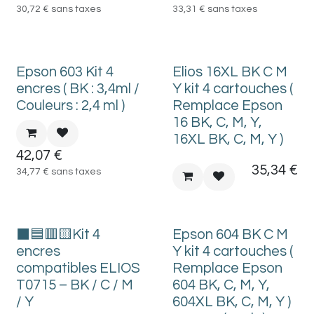
30,72
€
sans taxes
33,31
€
sans taxes
Epson 603 Kit 4
Elios 16XL BK C M
encres ( BK : 3,4ml /
Y kit 4 cartouches (
Couleurs : 2,4 ml )
Remplace Epson
16 BK, C, M, Y,
16XL BK, C, M, Y )
42,07
€
35,34
€
34,77
€
sans taxes
⬛🟦🟥🟨Kit 4
Epson 604 BK C M
encres
Y kit 4 cartouches (
compatibles ELIOS
Remplace Epson
T0715 – BK / C / M
604 BK, C, M, Y,
/ Y
604XL BK, C, M, Y )