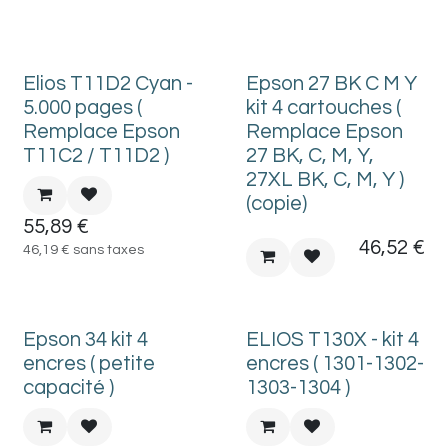
Elios T11D2 Cyan -
Epson 27 BK C M Y
5.000 pages (
kit 4 cartouches (
Remplace Epson
Remplace Epson
T11C2 / T11D2 )
27 BK, C, M, Y,
27XL BK, C, M, Y )
(copie)
55,89
€
46,52
€
46,19
€
sans taxes
Epson 34 kit 4
ELIOS T130X - kit 4
encres ( petite
encres ( 1301-1302-
capacité )
1303-1304 )