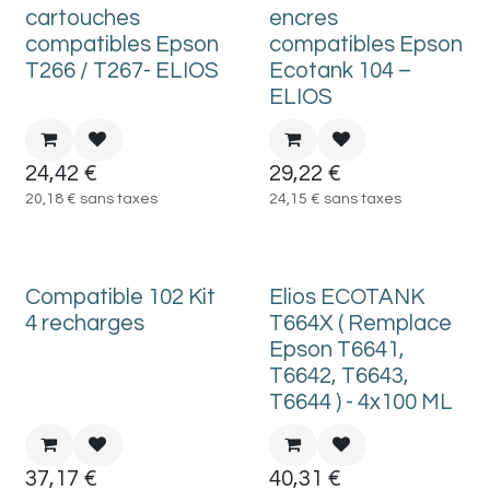
cartouches
encres
compatibles Epson
compatibles Epson
T266 / T267- ELIOS
Ecotank 104 –
ELIOS
24,42
€
29,22
€
20,18
€
sans taxes
24,15
€
sans taxes
Compatible 102 Kit
Elios ECOTANK
4 recharges
T664X ( Remplace
Epson T6641,
T6642, T6643,
T6644 ) - 4x100 ML
37,17
€
40,31
€