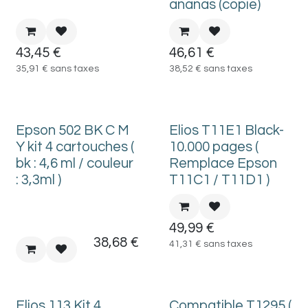
ananas (copie)
43,45
€
46,61
€
35,91
€
sans taxes
38,52
€
sans taxes
Epson 502 BK C M
Elios T11E1 Black-
Y kit 4 cartouches (
10.000 pages (
bk : 4,6 ml / couleur
Remplace Epson
: 3,3ml )
T11C1 / T11D1 )
49,99
€
38,68
€
41,31
€
sans taxes
Elios 113 Kit 4
Compatible T1295 (