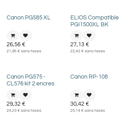
Canon PG585 XL
ELIOS Compatible
PGI1500XL BK
26,56
€
27,13
€
21,95
€
sans taxes
22,42
€
sans taxes
Canon PG575 -
Canon RP-108
CL576 kit 2 encres
29,32
€
30,42
€
24,23
€
sans taxes
25,14
€
sans taxes