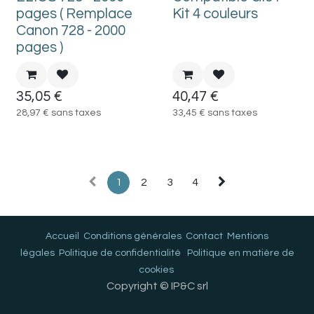
pages ( Remplace
Kit 4 couleurs
Canon 728 - 2000
pages )
35,05
€
40,47
€
28,97
€
sans taxes
33,45
€
sans taxes
1
2
3
4
Accueil
Conditions générales
Contact
Mentions
légales
Politique de confidentialité
Politique en matière de
cookies
Copyright © IP&C srl