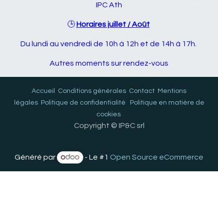
IPC Ath
🕒
Horaires juillet / Août
Du lundi au vendredi de 10h à 12h et de 14h à 17h.
Autres moments sur rendez-vous
Accueil
Conditions générales
Contact
Mentions
légales
Politique de confidentialité
Politique en matière de
cookies
Copyright © IP&C srl
Généré par
- Le #1
Open Source eCommerce