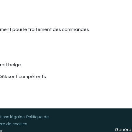
uement pour le traitement des commandes.
oit belge.
Mons
sont compétents.
ions légales
Politique de
ère de cookies
Généré
rl