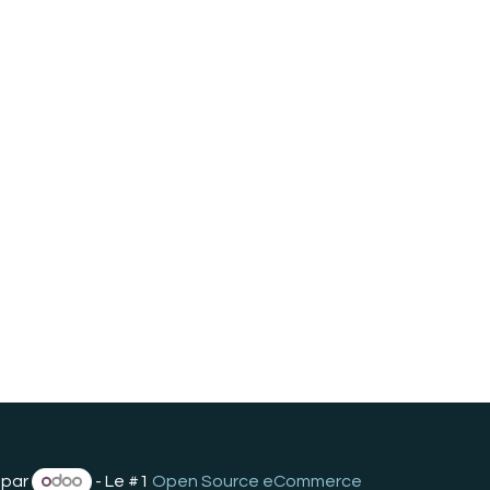
 par
- Le #1
Open Source eCommerce