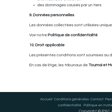
des dommages causés par un tiers
9. Données personnelles
Les données collectées sont utilisées uniq
Voir notre
Politique de confidentialité
.
10. Droit applicable
Les présentes conditions sont soumises au dr
En cas de litige, les tribunaux de
Tournai et 
Accueil
Conditions générales
Contact
Ment
confidentialité
Politique en mati
Copyright © IP&C s