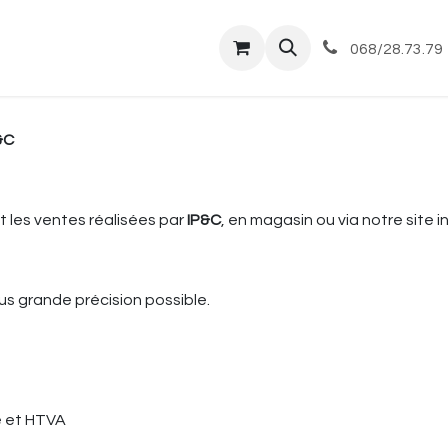
tique
Magasin
Commandes et livraisons
Co
068/28.73.79
&C
 les ventes réalisées par
IP&C
, en magasin ou via notre site i
us grande précision possible.
e et HTVA