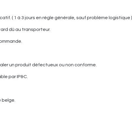
catif. ( 1 à 3 jours en règle générale, sauf problème logistique 
ard dû au transporteur.
a commande.
aler un produit défectueux ou non conforme.
ble par IP&C.
e belge.