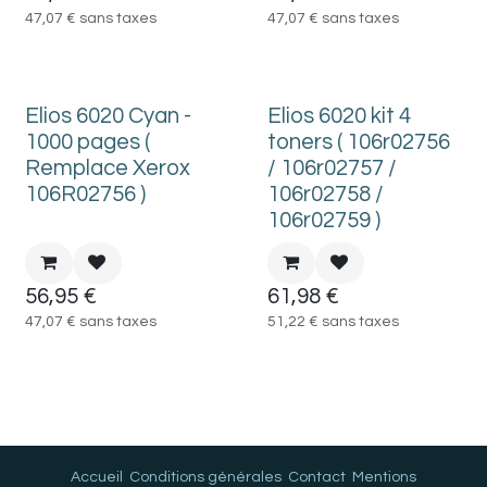
47,07
€
sans taxes
47,07
€
sans taxes
Elios 6020 Cyan -
Elios 6020 kit 4
1000 pages (
toners ( 106r02756
Remplace Xerox
/ 106r02757 /
106R02756 )
106r02758 /
106r02759 )
56,95
€
61,98
€
47,07
€
sans taxes
51,22
€
sans taxes
Accueil
Conditions générales
Contact
Mentions