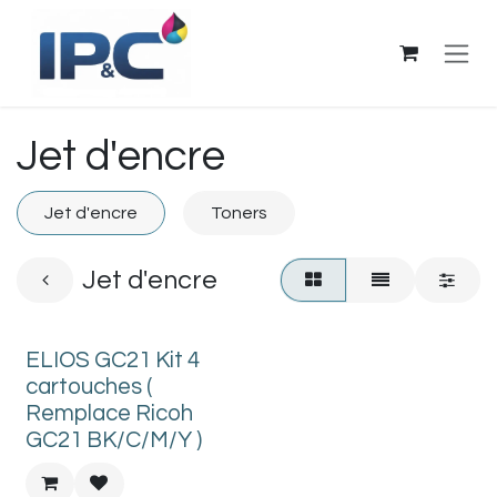
Se rendre au contenu
Jet d'encre
Jet d'encre
Toners
Jet d'encre
ELIOS GC21 Kit 4
cartouches (
Remplace Ricoh
GC21 BK/C/M/Y )