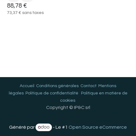
88,78
€
73,37
€
sans taxes
Accueil
Conditions générales
Contact
Mentions
légales
Politique de confidentialité
Politique en matière de
cookies
Copyright © IP&C srl
Généré par
- Le #1
Open Source eCommerce