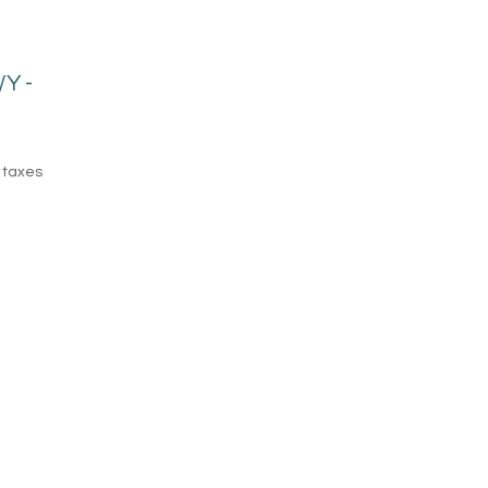
/Y -
 taxes