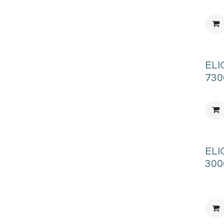
ELI
730
ELI
300