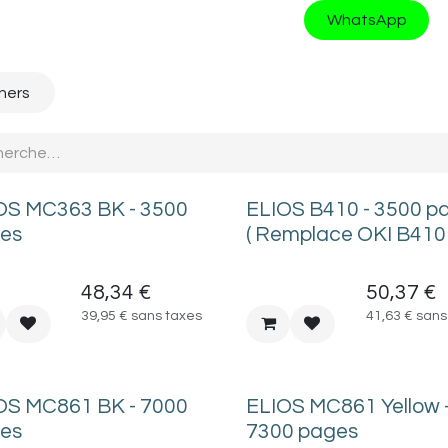
WhatsApp
ners
OS MC363 BK - 3500
ELIOS B410 - 3500 p
es
( Remplace OKI B410 
48,34
€
50,37
€
39,95
€
sans taxes
41,63
€
sans
OS MC861 BK - 7000
ELIOS MC861 Yellow 
es
7300 pages