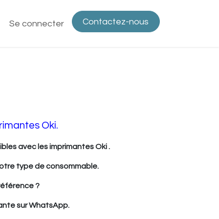
Contactez-nous
ntactez-nous
Se connecter
Politique de confidentialité
Bout
rimantes Oki.
les avec les imprimantes Oki .
 votre type de consommable.
référence ?
ante sur WhatsApp.