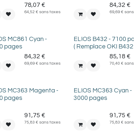
78,07
€
84,32
€
64,52
€
sans taxes
69,69
€
sans
OS MC861 Cyan -
ELIOS B432 - 7100 p
0 pages
( Remplace OKI B432 
84,32
€
85,18
€
69,69
€
sans taxes
70,40
€
sans
OS MC363 Magenta -
ELIOS MC363 Cyan -
0 pages
3000 pages
91,75
€
91,75
€
75,83
€
sans taxes
75,83
€
sans