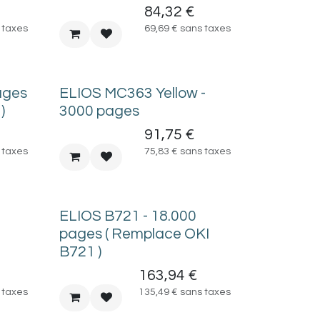
84,32
€
 taxes
69,69
€
sans taxes
ages
ELIOS MC363 Yellow -
)
3000 pages
91,75
€
 taxes
75,83
€
sans taxes
ELIOS B721 - 18.000
pages ( Remplace OKI
B721 )
163,94
€
 taxes
135,49
€
sans taxes