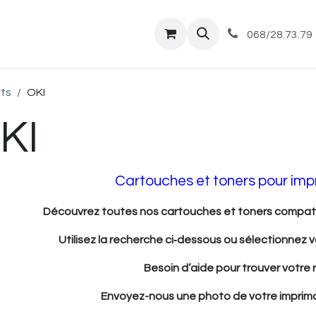
tique
Magasin
Commandes et livraisons
Co
068/28.73.79
its
OKI
KI
Cartouches et toners pour imp
Découvrez toutes nos cartouches et toners compatib
Utilisez la recherche ci‑dessous ou sélectionnez
Besoin d’aide pour trouver votre 
Envoyez-nous une photo de votre imprim