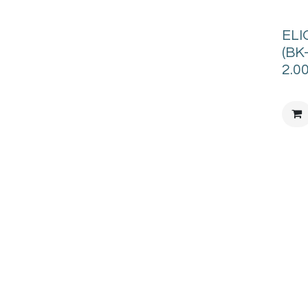
ELI
(BK
2.0