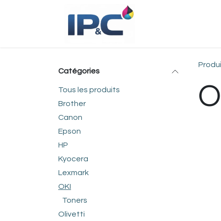
Se rendre au contenu
Accueil
Bou
Produ
Catégories
O
Tous les produits
Brother
Canon
Epson
HP
Kyocera
Lexmark
OKI
Toners
Olivetti