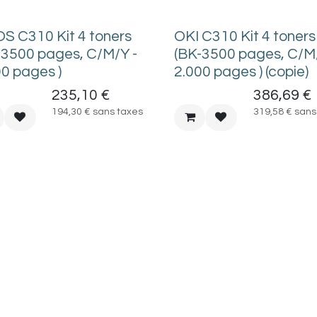
OS C310 Kit 4 toners
OKI C310 Kit 4 toners
-3500 pages, C/M/Y -
(BK-3500 pages, C/M
00 pages )
2.000 pages ) (copie)
235,10
€
386,69
€
194,30
€
sans taxes
319,58
€
sans