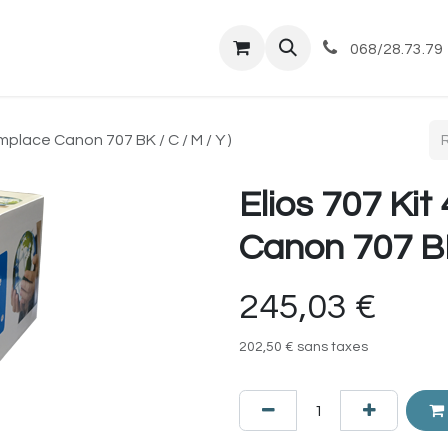
tique
Magasin
Commandes et livraisons
Co
068/28.73.79
emplace Canon 707 BK / C / M / Y )
Elios 707 Kit
Canon 707 BK 
245,03
€
202,50
€
sans taxes