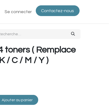
Contactez-nous
ntactez-nous
Se connecter
Politique de confidentialité
Bout
 4 toners ( Remplace
/ C / M / Y )
Ajouter au panier