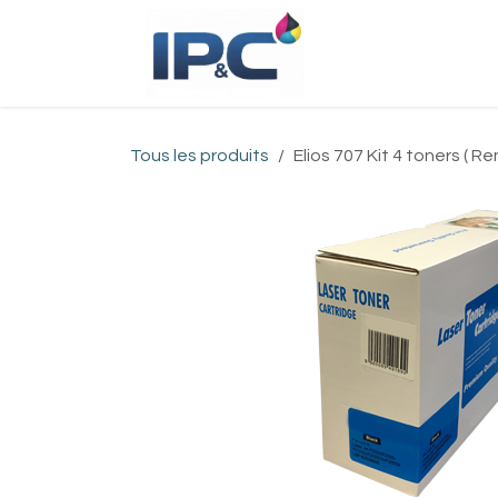
Se rendre au contenu
Accueil
Bou
Tous les produits
Elios 707 Kit 4 toners ( R