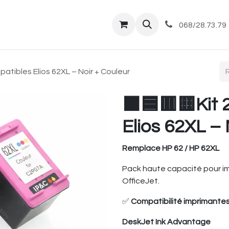
tique
Magasin
Commandes et livraisons
Co
068/28.73.79
atibles Elios 62XL – Noir + Couleur
⬛🟦🟥🟨Kit 2
Elios 62XL – 
Remplace HP 62 / HP 62XL
Pack haute capacité pour im
OfficeJet.
✅
Compatibilité imprimante
DeskJet Ink Advantage