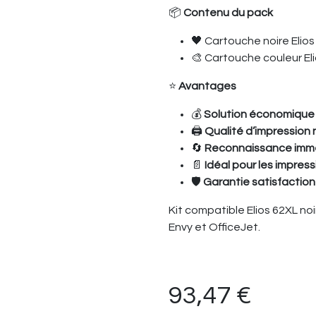
📦
Contenu du pack
🖤 Cartouche noire Elio
🎨 Cartouche couleur El
⭐
Avantages
💰
Solution économique
🖨️
Qualité d’impression
🔄
Reconnaissance immé
📄
Idéal pour les impres
🛡️
Garantie satisfactio
Kit compatible Elios 62XL no
Envy et OfficeJet.
93,47
€