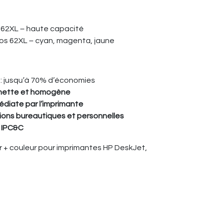
s 62XL – haute capacité
ios 62XL – cyan, magenta, jaune
: jusqu’à 70% d’économies
 nette et homogène
diate par l’imprimante
sions bureautiques et personnelles
n IPC&C
ir + couleur pour imprimantes HP DeskJet,