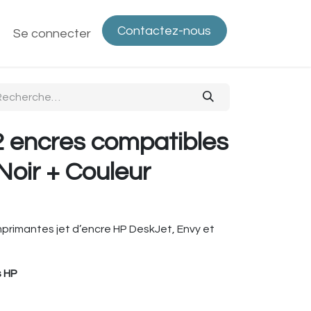
Contactez-nous
ntactez-nous
Se connecter
Politique de confidentialité
Bout
 encres compatibles
Noir + Couleur
primantes jet d’encre HP DeskJet, Envy et
s HP