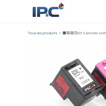
Se rendre au contenu
Accueil
Bou
Tous les produits
⬛🟦🟥🟨Kit 2 encres comp