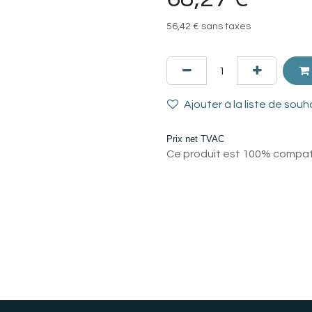
56,42
€
sans taxes
Ajouter à la liste de souh
Prix net TVAC
Ce produit est 100% compatib