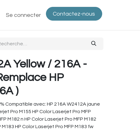
Contactez-nous
ntactez-nous
Se connecter
Politique de confidentialité
Bout
 Yellow / 216A -
 Remplace HP
6A )
5% Compatible avec: HP 216A W2412A jaune
erjet Pro M155 HP Color Laserjet Pro MFP
MFP M182 n HP Color Laserjet Pro MFP M182
P M183 HP Color Laserjet Pro MFP M183 fw