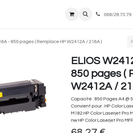
tique
Magasin
Commandes et livraisons
Co
068/28.73.79
16A - 850 pages ( Remplace HP W2412A / 216A )
ELIOS W2412A
850 pages (
W2412A / 21
Capacité : 850 Pages A4 @ 
Convient pour : HP Color Las
M182 HP Color Laserjet Pro 
nw HP Color Laserjet Pro MF
68,27
€