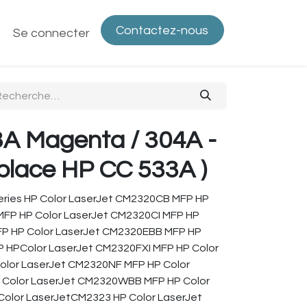
Contactez-nous
ntactez-nous
Se connecter
Politique de confidentialité
Bout
A Magenta / 304A -
place HP CC 533A )
eries HP Color LaserJet CM2320CB MFP HP
MFP HP Color LaserJet CM2320CI MFP HP
FP HP Color LaserJet CM2320EBB MFP HP
P HPColor LaserJet CM2320FXI MFP HP Color
olor LaserJet CM2320NF MFP HP Color
Color LaserJet CM2320WBB MFP HP Color
olor LaserJetCM2323 HP Color LaserJet