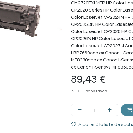
CM2720FXI MFP HP Color Las
CP2020 Series HP Color Las
Color LaserJet CP2024N HP 
CP2025DN HP Color LaserJe
Color LaserJet CP2026 HP C
CP2026N HP Color LaserJet
Color LaserJet CP2027N Can
LBP7660cdn cx Canon I-Sen
MF8330cdn cx Canon I-Sens
cx Canon I-Sensys MF8360c
89,43
€
73,91
€
sans taxes
Ajouter à la liste de souh