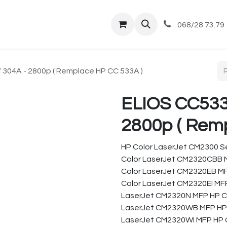
tique
Magasin
Commandes et livraisons
Co
068/28.73.79
304A - 2800p ( Remplace HP CC 533A )
ELIOS CC533
2800p ( Rem
HP Color LaserJet CM2300 S
Color LaserJet CM2320CBB 
Color LaserJet CM2320EB M
Color LaserJet CM2320EI MF
LaserJet CM2320N MFP HP C
LaserJet CM2320WB MFP HP 
LaserJet CM2320WI MFP HP C