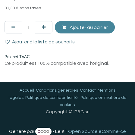
31,33
€
sans taxes
Ajouter au panier
Ajouter à la liste de souhaits
Prix net TVAC
Ce produit est 100% compatible avec l'original.
Accueil
Conditions générales
Contact
Mentions
légales
Politique de confidentialité
Politique en matière de
cookies
Copyright © IP&C srl
Généré par
- Le #1
Open Source eCommerce