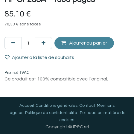
85,10
€
70,33
€
sans taxes
Ajouter au panier
Ajouter à la liste de souhaits
Prix net TVAC
Ce produit est 100% compatible avec l'original.
Accueil
Conditions générales
Contact
Mentions
légales
Politique de confidentialité
Politique en matière de
cookies
Copyright © IP&C srl