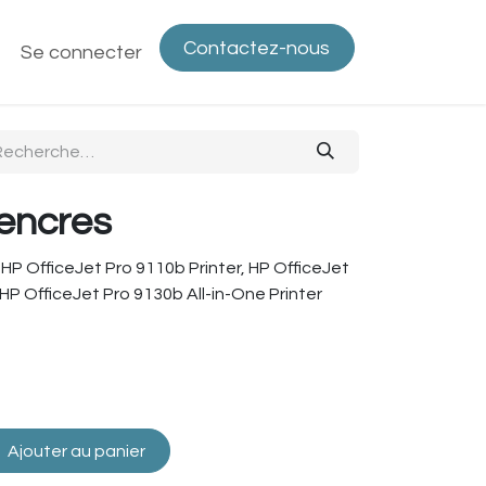
Contactez-nous
ntactez-nous
Se connecter
Politique de confidentialité
Bout
 encres
 HP OfficeJet Pro 9110b Printer, HP OfficeJet
 HP OfficeJet Pro 9130b All-in-One Printer
Ajouter au panier