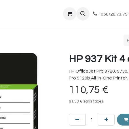
tique
Magasin
Commandes et livraisons
Co
068/28.73.79
HP 937 Kit 4
HP OfficeJet Pro 9720, 9730,
Pro 9120b All-in-One Printer,
110,75
€
91,53
€
sans taxes