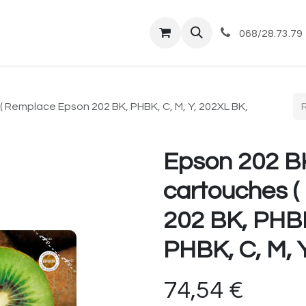
tique
Magasin
Commandes et livraisons
Co
068/28.73.79
( Remplace Epson 202 BK, PHBK, C, M, Y, 202XL BK,
Epson 202 BK
cartouches 
202 BK, PHBK
PHBK, C, M, Y
74,54
€