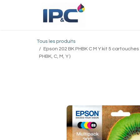
Se rendre au contenu
Accueil
Bou
Tous les produits
Epson 202 BK PHBK C M Y kit 5 cartouches 
PHBK, C, M, Y )