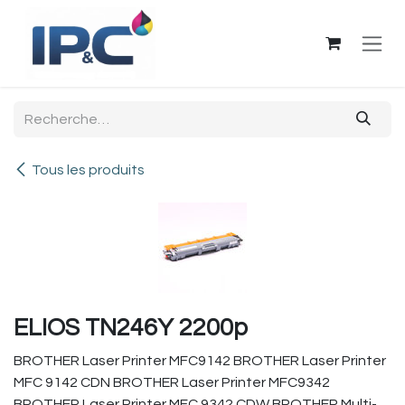
Se rendre au contenu
Tous les produits
ELIOS TN246Y 2200p
BROTHER Laser Printer MFC9142 BROTHER Laser Printer
MFC 9142 CDN BROTHER Laser Printer MFC9342
BROTHER Laser Printer MFC 9342 CDW BROTHER Multi-