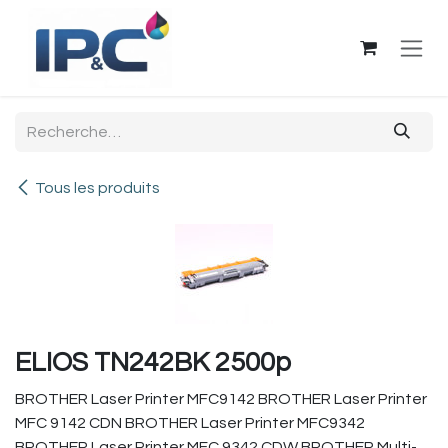
Se rendre au contenu
Tous les produits
ELIOS TN242BK 2500p
BROTHER Laser Printer MFC9142 BROTHER Laser Printer
MFC 9142 CDN BROTHER Laser Printer MFC9342
BROTHER Laser Printer MFC 9342 CDW BROTHER Multi-