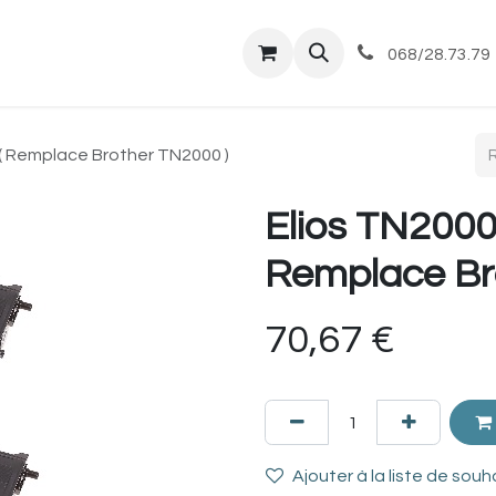
tique
Magasin
Commandes et livraisons
Co
068/28.73.79
s ( Remplace Brother TN2000 )
Elios TN2000 
Remplace Br
70,67
€
Ajouter à la liste de souh