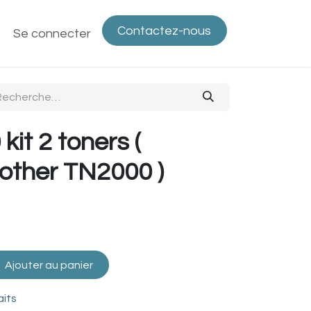
Contactez-nous
ntactez-nous
Se connecter
Politique de confidentialité
Bout
kit 2 toners (
other TN2000 )
Ajouter au panier
aits