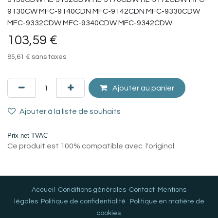
9130CW MFC-9140CDN MFC-9142CDN MFC-9330CDW
MFC-9332CDW MFC-9340CDW MFC-9342CDW
103,59
€
85,61
€
sans taxes
Ajouter au panier
Ajouter à la liste de souhaits
Prix net TVAC
Ce produit est 100% compatible avec l'original.
Accueil
Conditions générales
Contact
Mentions
légales
Politique de confidentialité
Politique en matière de
cookies