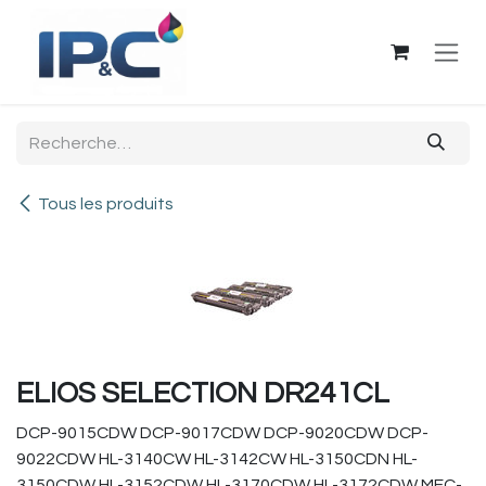
Se rendre au contenu
Tous les produits
ELIOS SELECTION DR241CL
DCP-9015CDW DCP-9017CDW DCP-9020CDW DCP-
9022CDW HL-3140CW HL-3142CW HL-3150CDN HL-
3150CDW HL-3152CDW HL-3170CDW HL-3172CDW MFC-