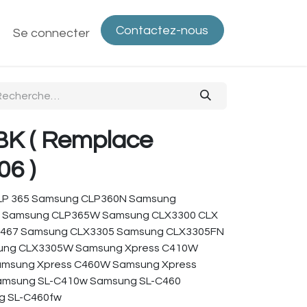
Contactez-nous
ntactez-nous
Se connecter
Politique de confidentialité
Bout
BK ( Remplace
6 )
LP 365 Samsung CLP360N Samsung
 Samsung CLP365W Samsung CLX3300 CLX
0 C467 Samsung CLX3305 Samsung CLX3305FN
ng CLX3305W Samsung Xpress C410W
msung Xpress C460W Samsung Xpress
amsung SL-C410w Samsung SL-C460
g SL-C460fw