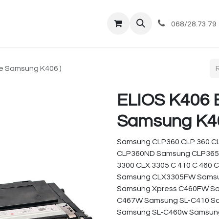
tique
Magasin
Commandes et livraisons
Co
068/28.73.79
e Samsung K406 )
ELIOS K406 
Samsung K40
Samsung CLP360 CLP 360 C
CLP360ND Samsung CLP365
3300 CLX 3305 C 410 C 46
Samsung CLX3305FW Samsu
Samsung Xpress C460FW Sa
C467W Samsung SL-C410 S
Samsung SL-C460w Samsun