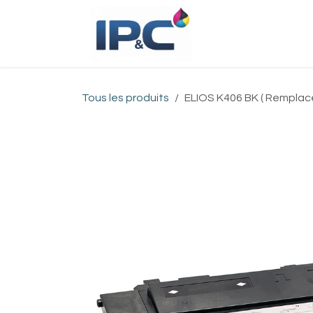
Se rendre au contenu
Accueil
Bou
Tous les produits
ELIOS K406 BK ( Remplac