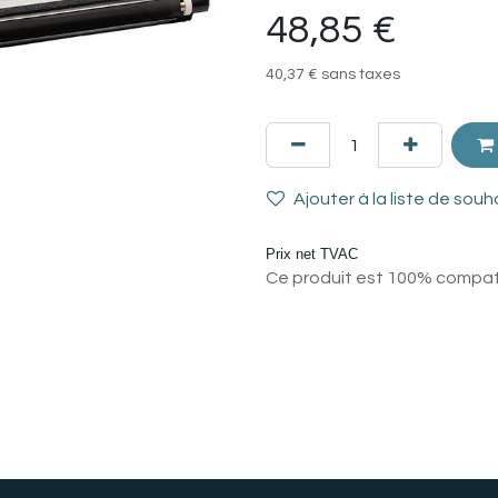
48,85
€
40,37
€
sans taxes
Ajouter à la liste de souh
Prix net TVAC
Ce produit est 100% compatib