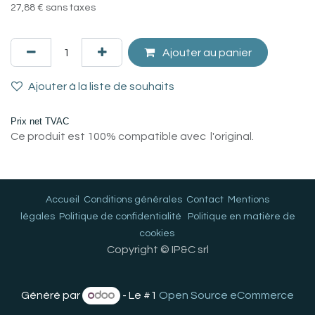
27,88
€
sans taxes
Ajouter au panier
Ajouter à la liste de souhaits
Prix net TVAC
Ce produit est 100% compatible avec l'original.
Accueil
Conditions générales
Contact
Mentions
légales
Politique de confidentialité
Politique en matière de
cookies
Copyright © IP&C srl
Généré par
- Le #1
Open Source eCommerce