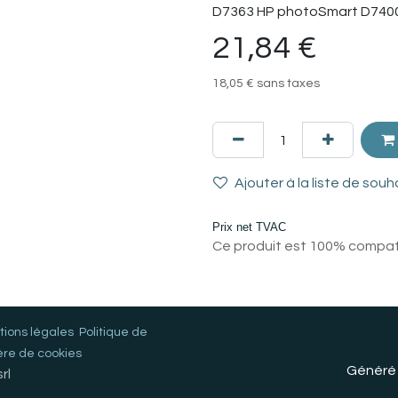
D7363 HP photoSmart D7400
21,84
€
18,05
€
sans taxes
Ajouter à la liste de souh
Prix net TVAC
Ce produit est 100% compatib
ions légales
Politique de
ère de cookies
Généré
rl