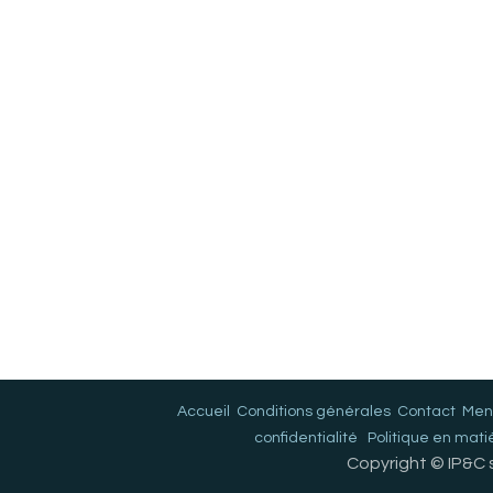
Accueil
Conditions générales
Contact
Ment
confidentialité
Politique en mati
Copyright © IP&C s