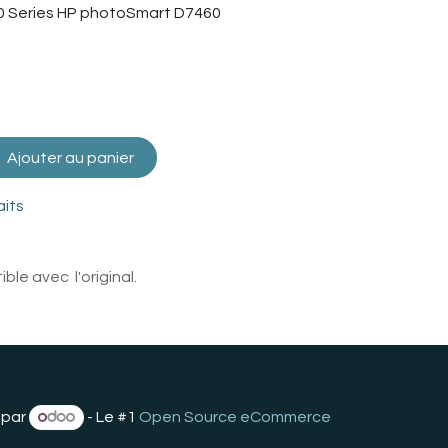
 Series HP photoSmart D7460
Ajouter au panier
aits
le avec l'original.
 par
- Le #1
Open Source eCommerce