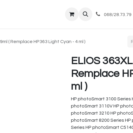
tique
Magasin
Commandes et livraisons
Co
068/28.73.79
9ml ( Remplace HP363 Light Cyan - 4 ml )
ELIOS 363XL 
Remplace HP
ml )
HP photoSmart 3100 Series
photoSmart 3110V HP photo
photoSmart 3210 HP photoS
photoSmart 8200 Series HP
Series HP photoSmart C51