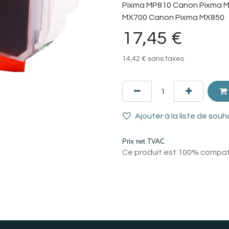
Pixma MP810 Canon Pixma 
MX700 Canon Pixma MX850
17,45
€
14,42
€
sans taxes
Ajouter à la liste de souh
Prix net TVAC
Ce produit est 100% compatib