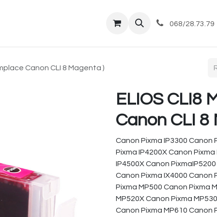
tique
Magasin
Commandes et livraisons
Co
068/28.73.79
mplace Canon CLI 8 Magenta )
ELIOS CLI8 
Canon CLI 8 
Canon Pixma IP3300 Canon 
Pixma IP4200X Canon Pixma
IP4500X Canon PixmaIP5200
Canon Pixma IX4000 Canon 
Pixma MP500 Canon Pixma 
MP520X Canon Pixma MP530
Canon Pixma MP610 Canon 