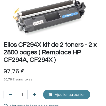
Elios CF294X kit de 2 toners - 2 x
2800 pages ( Remplace HP
CF294A, CF294X )
97,76
€
80,79
€
sans taxes
Ajouter au panier
Ajouter à la liste de souhaits