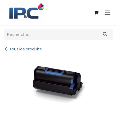
Se rendre au contenu
Tous les produits