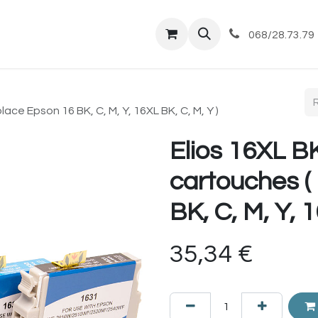
tique
Magasin
Commandes et livraisons
Co
068/28.73.79
ace Epson 16 BK, C, M, Y, 16XL BK, C, M, Y )
Elios 16XL BK
cartouches 
BK, C, M, Y, 1
35,34
€