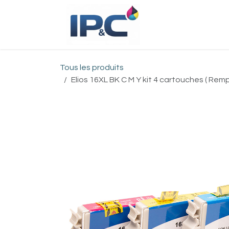
Se rendre au contenu
Accueil
Bou
Tous les produits
Elios 16XL BK C M Y kit 4 cartouches ( Rempl