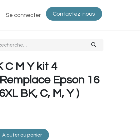
Contactez-nous
ntactez-nous
Se connecter
Politique de confidentialité
Bout
 C M Y kit 4
( Remplace Epson 16
6XL BK, C, M, Y )
Ajouter au panier