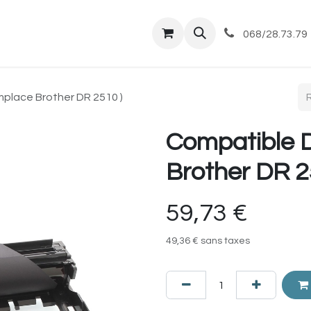
tique
Magasin
Commandes et livraisons
Co
068/28.73.79
place Brother DR 2510 )
Compatible 
Brother DR 2
59,73
€
49,36
€
sans taxes