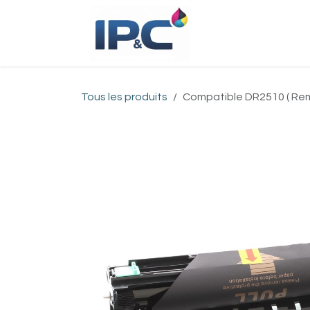
Se rendre au contenu
Accueil
Bou
Tous les produits
Compatible DR2510 ( Rem