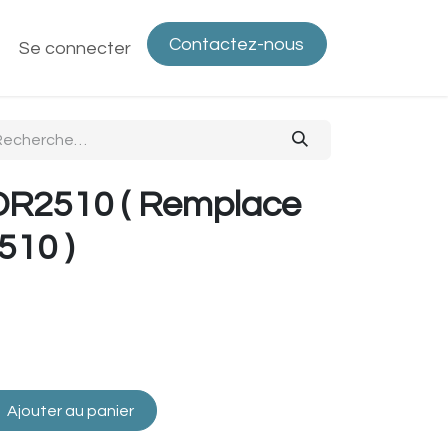
Contactez-nous
ntactez-nous
Se connecter
Politique de confidentialité
Bout
DR2510 ( Remplace
510 )
Ajouter au panier