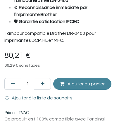
tambour Brother DR‑2400
⚙️
Reconnaissance immédiate par
l’imprimante Brother
🛡️
Garantie satisfaction IPC&C
Tambour compatible Brother DR‑2400 pour
imprimantes DCP, HL et MFC.
80,21
€
66,29
€
sans taxes
Ajouter au panier
Ajouter à la liste de souhaits
Prix net TVAC
Ce produit est 100% compatible avec l'original.