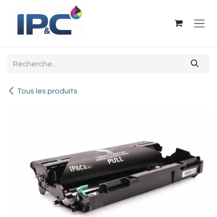
Se rendre au contenu
Tous les produits