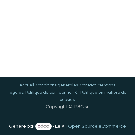
Accueil
Conditions générales
Contact
Mentions
légales
Politique de confidentialité
Politique en matière de
cookies
Copyright © IP&C srl
Généré par
- Le #1
Open Source eCommerce