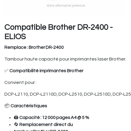
Compatible Brother DR‑2400 -
ELIOS
Remplace : Brother DR‑2400
Tambour haute capacité pour imprimantes laser Brother.
✅
Compatibilité imprimantes Brother
Convient pour :
DCP‑L2110, DCP‑L2110D, DCP‑L2510, DCP‑L2510D, DCP‑L25
📦
Caractéristiques
🖨️
Capacité : 12 000 pages A4 @ 5 %
🔄
Remplacement direct du