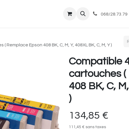
tique
Magasin
Commandes et livraisons
Co
068/28.73.79
 ( Remplace Epson 408 BK, C, M, Y, 408XL BK, C, M, Y )
Compatible 4
cartouches 
408 BK, C, M,
)
134,85
€
111,45
€
sans taxes