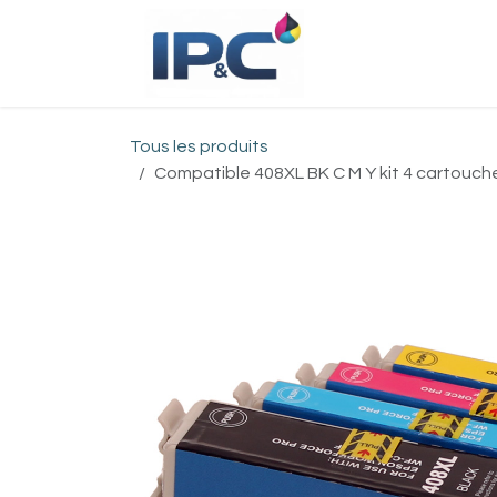
Se rendre au contenu
Accueil
Bou
Tous les produits
Compatible 408XL BK C M Y kit 4 cartouches