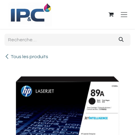
Se rendre au contenu
Tous les produits