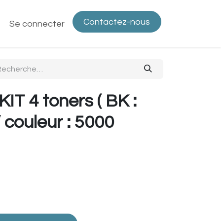
Contactez-nous
ntactez-nous
Se connecter
Politique de confidentialité
Bout
IT 4 toners ( BK :
 couleur : 5000