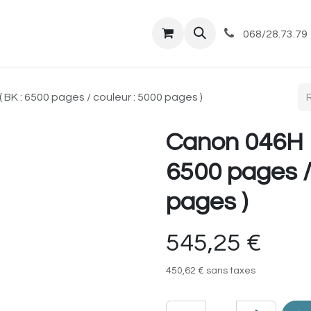
tique
Magasin
Commandes et livraisons
Co
068/28.73.79
 BK : 6500 pages / couleur : 5000 pages )
Canon 046H K
6500 pages /
pages )
545,25
€
450,62
€
sans taxes