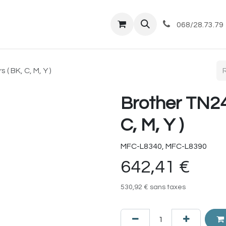
tique
Magasin
Commandes et livraisons
Co
068/28.73.79
( BK, C, M, Y )
Brother TN249
C, M, Y )
MFC-L8340, MFC-L8390
642,41
€
530,92
€
sans taxes