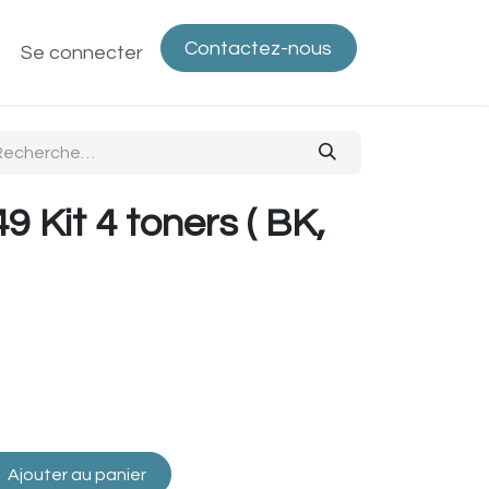
Contactez-nous
ntactez-nous
Se connecter
Politique de confidentialité
Bout
 Kit 4 toners ( BK,
Ajouter au panier