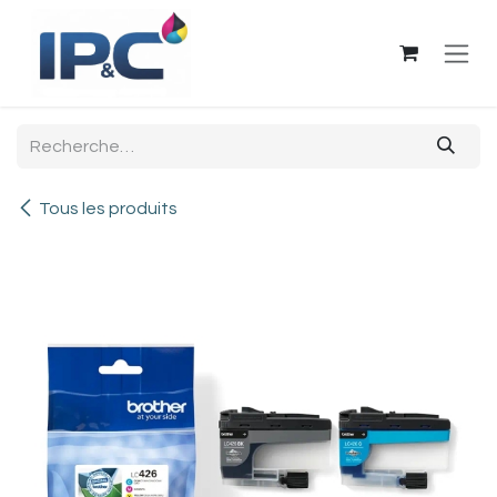
Se rendre au contenu
Tous les produits