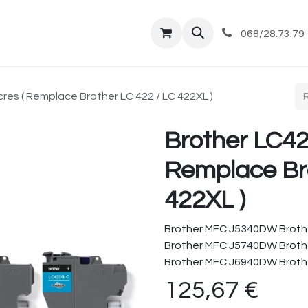
tique
Magasin
Commandes et livraisons
Co
068/28.73.79
cres ( Remplace Brother LC 422 / LC 422XL )
Brother LC42
Remplace Bro
422XL )
Brother MFC J5340DW Brot
Brother MFC J5740DW Brot
Brother MFC J6940DW Brot
125,67
€