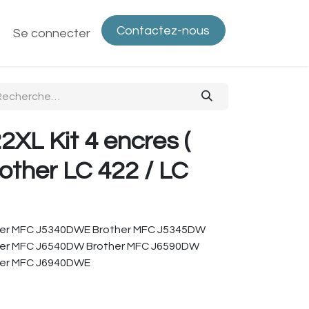
Contactez-nous
ntactez-nous
Se connecter
Politique de confidentialité
Bout
2XL Kit 4 encres (
ther LC 422 / LC
her MFC J5340DWE Brother MFC J5345DW
her MFC J6540DW Brother MFC J6590DW
her MFC J6940DWE