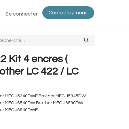
Contactez-nous
ntactez-nous
Se connecter
Politique de confidentialité
Bout
 Kit 4 encres (
ther LC 422 / LC
her MFC J5340DWE Brother MFC J5345DW
her MFC J6540DW Brother MFC J6590DW
her MFC J6940DWE