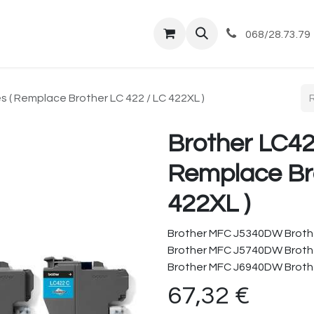
tique
Magasin
Commandes et livraisons
Co
068/28.73.79
s ( Remplace Brother LC 422 / LC 422XL )
Brother LC422
Remplace Bro
422XL )
Brother MFC J5340DW Brot
Brother MFC J5740DW Brot
Brother MFC J6940DW Brot
67,32
€