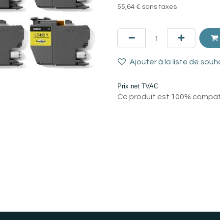
55,64
€
sans taxes
Ajouter à la liste de souh
Prix net TVAC
Ce produit est 100% compatib